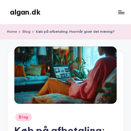
algan.dk
Skip
to
content
Home
Blog
Køb på afbetaling: Hvornår giver det mening?
Posted
Blog
in
Køb på afbetaling: