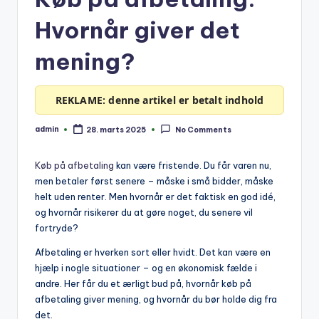
Hvornår giver det
mening?
REKLAME: denne artikel er betalt indhold
admin
28. marts 2025
No Comments
Posted
by
Køb på afbetaling
kan være fristende. Du får varen nu,
men betaler først senere – måske i små bidder, måske
helt uden renter. Men hvornår er det faktisk en god idé,
og hvornår risikerer du at gøre noget, du senere vil
fortryde?
Afbetaling er hverken sort eller hvidt. Det kan være en
hjælp i nogle situationer – og en økonomisk fælde i
andre. Her får du et ærligt bud på, hvornår køb på
afbetaling giver mening, og hvornår du bør holde dig fra
det.