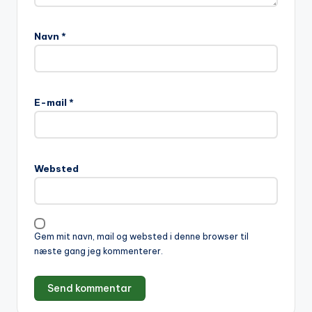
Navn
*
A
l
E-mail
*
t
e
r
n
Websted
a
t
i
v
Gem mit navn, mail og websted i denne browser til
e
næste gang jeg kommenterer.
: