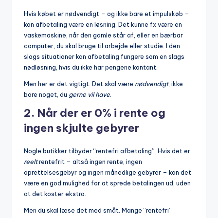
Hvis købet er nødvendigt – og ikke bare et impulskøb –
kan afbetaling være en løsning. Det kunne fx være en
vaskemaskine, når den gamle står af, eller en bærbar
computer, du skal bruge til arbejde eller studie. I den
slags situationer kan afbetaling fungere som en slags
nødløsning, hvis du ikke har pengene kontant.
Men her er det vigtigt: Det skal være
nødvendigt
, ikke
bare noget, du
gerne vil have
.
2.
Når der er 0% i rente og
ingen skjulte gebyrer
Nogle butikker tilbyder “rentefri afbetaling”. Hvis det er
reelt
rentefrit – altså ingen rente, ingen
oprettelsesgebyr og ingen månedlige gebyrer – kan det
være en god mulighed for at sprede betalingen ud, uden
at det koster ekstra.
Men du skal læse det med småt. Mange “rentefri”