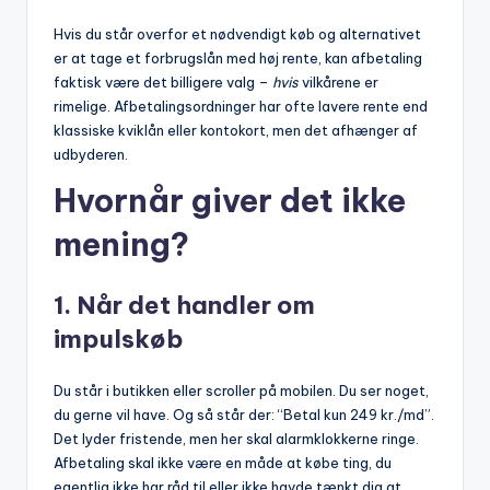
Hvis du står overfor et nødvendigt køb og alternativet
er at tage et forbrugslån med høj rente, kan afbetaling
faktisk være det billigere valg –
hvis
vilkårene er
rimelige. Afbetalingsordninger har ofte lavere rente end
klassiske kviklån eller kontokort, men det afhænger af
udbyderen.
Hvornår giver det ikke
mening?
1.
Når det handler om
impulskøb
Du står i butikken eller scroller på mobilen. Du ser noget,
du gerne vil have. Og så står der: “Betal kun 249 kr./md”.
Det lyder fristende, men her skal alarmklokkerne ringe.
Afbetaling skal ikke være en måde at købe ting, du
egentlig ikke har råd til eller ikke havde tænkt dig at