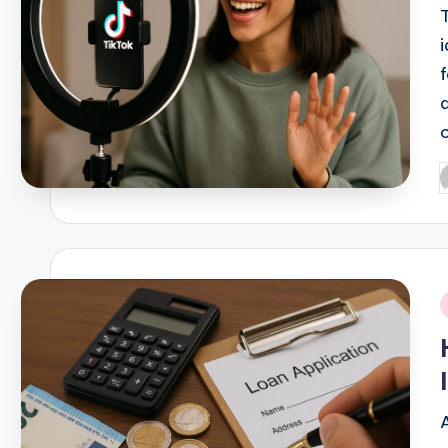
P
b
i