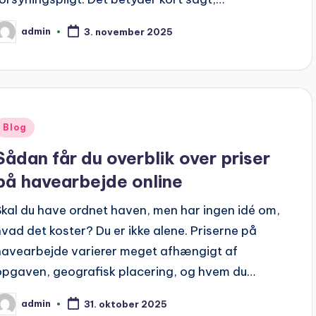
admin
3. november 2025
osted
y
Posted
Blog
n
Sådan får du overblik over priser
på havearbejde online
Skal du have ordnet haven, men har ingen idé om,
hvad det koster? Du er ikke alene. Priserne på
havearbejde varierer meget afhængigt af
opgaven, geografisk placering, og hvem du…
admin
31. oktober 2025
osted