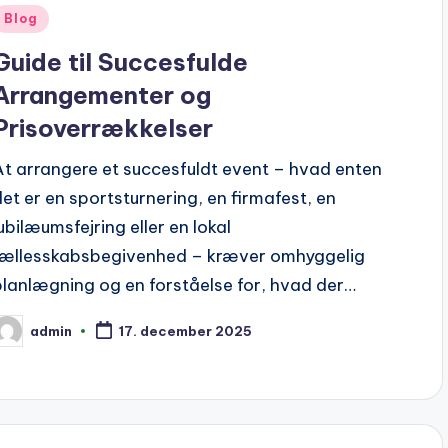
Posted
Blog
n
Guide til Succesfulde
Arrangementer og
Prisoverrækkelser
At arrangere et succesfuldt event – hvad enten
det er en sportsturnering, en firmafest, en
jubilæumsfejring eller en lokal
fællesskabsbegivenhed – kræver omhyggelig
planlægning og en forståelse for, hvad der…
admin
17. december 2025
osted
y