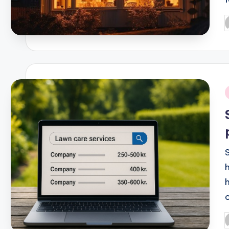
P
b
i
P