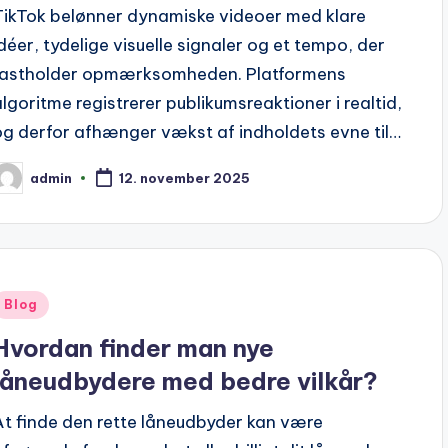
TikTok belønner dynamiske videoer med klare
idéer, tydelige visuelle signaler og et tempo, der
fastholder opmærksomheden. Platformens
algoritme registrerer publikumsreaktioner i realtid,
og derfor afhænger vækst af indholdets evne til…
admin
12. november 2025
osted
y
Posted
Blog
n
Hvordan finder man nye
låneudbydere med bedre vilkår?
At finde den rette låneudbyder kan være