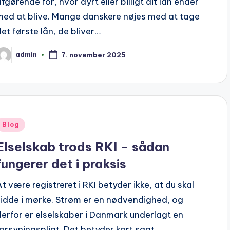
fgørende for, hvor dyrt eller billigt dit lån ender
med at blive. Mange danskere nøjes med at tage
det første lån, de bliver…
admin
7. november 2025
osted
y
Posted
Blog
n
Elselskab trods RKI – sådan
fungerer det i praksis
At være registreret i RKI betyder ikke, at du skal
sidde i mørke. Strøm er en nødvendighed, og
derfor er elselskaber i Danmark underlagt en
forsyningspligt. Det betyder kort sagt,…