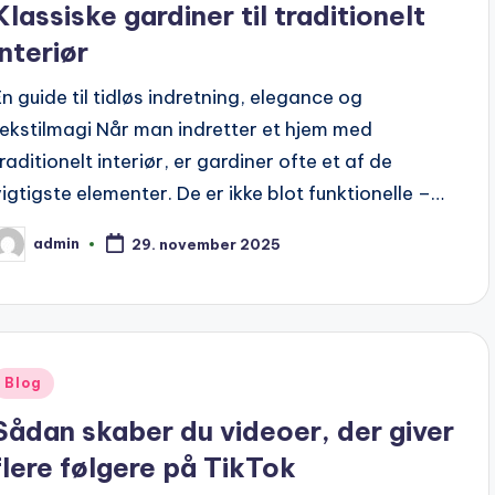
Klassiske gardiner til traditionelt
interiør
En guide til tidløs indretning, elegance og
tekstilmagi Når man indretter et hjem med
raditionelt interiør, er gardiner ofte et af de
vigtigste elementer. De er ikke blot funktionelle –…
admin
29. november 2025
osted
y
Posted
Blog
n
Sådan skaber du videoer, der giver
flere følgere på TikTok