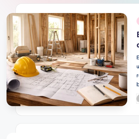
i
P
b