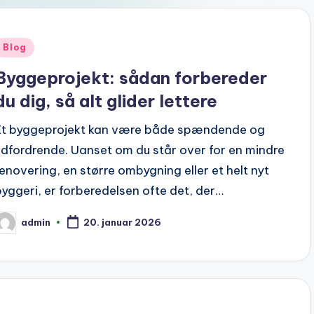
Posted
Blog
n
Byggeprojekt: sådan forbereder
du dig, så alt glider lettere
Et byggeprojekt kan være både spændende og
udfordrende. Uanset om du står over for en mindre
renovering, en større ombygning eller et helt nyt
byggeri, er forberedelsen ofte det, der…
admin
20. januar 2026
osted
y