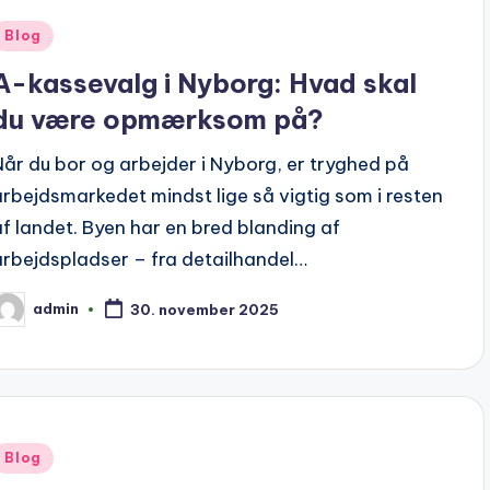
Posted
Blog
n
A-kassevalg i Nyborg: Hvad skal
du være opmærksom på?
Når du bor og arbejder i Nyborg, er tryghed på
arbejdsmarkedet mindst lige så vigtig som i resten
af landet. Byen har en bred blanding af
arbejdspladser – fra detailhandel…
admin
30. november 2025
osted
y
Posted
Blog
n