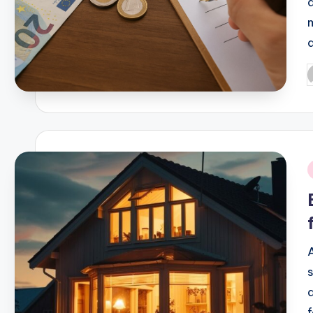
a
P
b
i