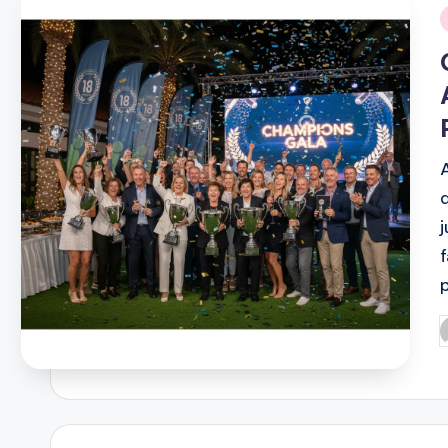
i
P
b