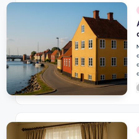
i
P
b
i