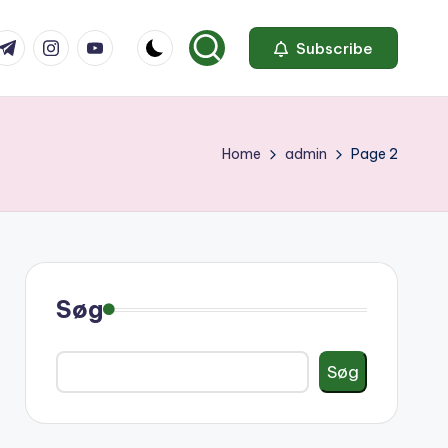
com
r.com
.me
instagram.com
youtube.com
Subscribe
Home
admin
Page 2
Søg
Søg