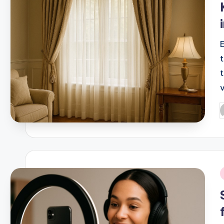
t
P
b
i